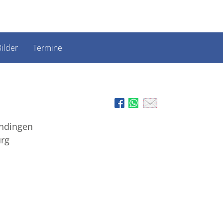
ilder
Termine
ndingen
urg