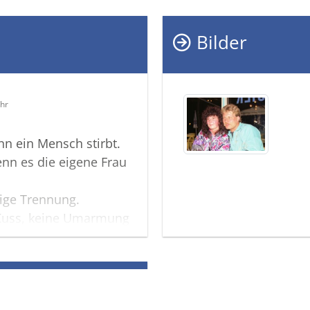
Bilder
Uhr
n ein Mensch stirbt.
nn es die eigene Frau
tige Trennung.
 Kuss, keine Umarmung
e Erinnerung an sie.