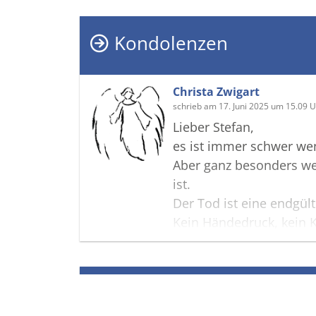
Kondolenzen
Christa Zwigart
schrieb am 17. Juni 2025 um 15.09 
Lieber Stefan,
es ist immer schwer wen
Aber ganz besonders we
ist.
Der Tod ist eine endgül
Kein Händedruck, kein
mehr.
Es bleibt aber immer di
Termine
Ein Mensch,