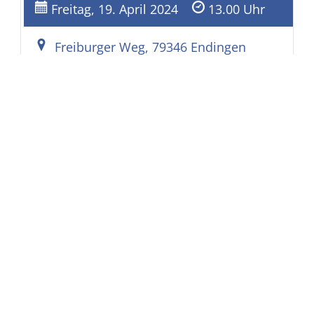
Freitag, 19. April 2024
13.00 Uhr
Freiburger Weg, 79346 Endingen
Bestattungshaus Frank
Siegwarth
Gartenstr. 6
79312
Emmendingen
Tel.
+49 (0) 76 41 / 33 88
Fax
+49 (0) 76 41 / 5 45 72
E-Mail
info@bestattungshaus-siegwarth.de