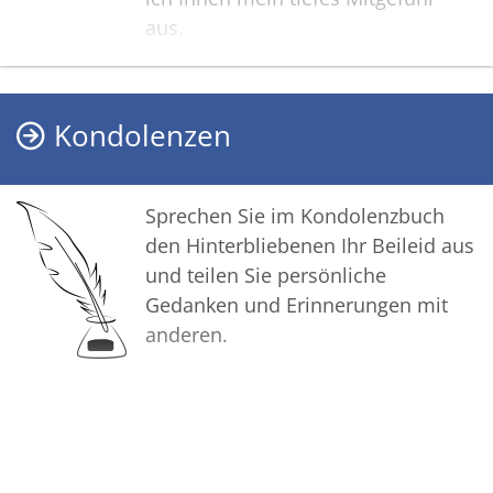
aus.
Ich wünsche Ihnen von Herzen,
dass Sie aus den glücklichen
Erinnerungen Kraft schöpfen, um
Kondolenzen
positiv in die Zukunft zu gehen.
Diese Gedenkseite möge Ihnen
dabei helfen, die Trauer zu teilen
Sprechen Sie im Kondolenzbuch
und das Andenken an Ihren
den Hinterbliebenen Ihr Beileid aus
Ehemann gemeinsam
und teilen Sie persönliche
wachzuhalten.
Gedanken und Erinnerungen mit
anderen.
Herzlichst
Helmut Glöckle