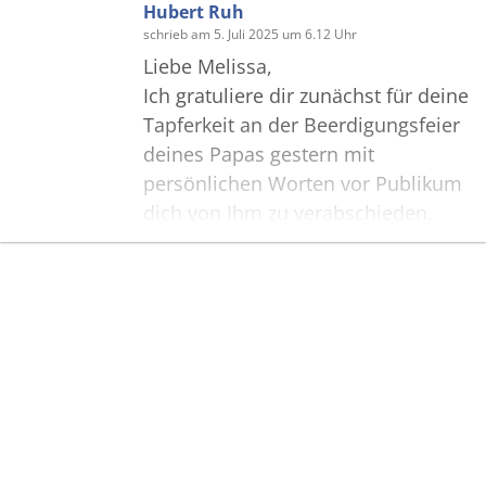
Hubert Ruh
schrieb am 5. Juli 2025 um 6.12 Uhr
Liebe Melissa,
Ich gratuliere dir zunächst für deine
Tapferkeit an der Beerdigungsfeier
deines Papas gestern mit
persönlichen Worten vor Publikum
dich von Ihm zu verabschieden.
Ein Stück von Bernd, meinem
langjährigen Arbeitskollegen, lebt
in dir weiter - gute Gene. Ich
Bilder
wünsche dir für die Zukunft viel
Kraft.