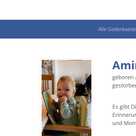
Alle Gedenkseite
Ami
geboren 
gestorbe
Es gibt D
Erinneru
und Mome