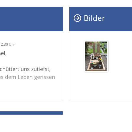
Bilder
12.30 Uhr
el,
chüttert uns zutiefst,
aus dem Leben gerissen
ssen und möchten euch
r sind.
le Menschen sie