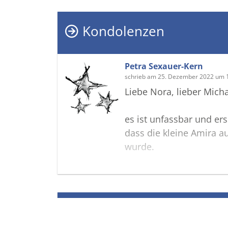
Kondolenzen
Petra Sexauer-Kern
schrieb am 25. Dezember 2022 um 
Liebe Nora, lieber Micha
es ist unfassbar und ers
dass die kleine Amira 
wurde.
Wir können es nicht fa
mitteilen, wie traurig wi
Termine
Wir wissen, dass so vie